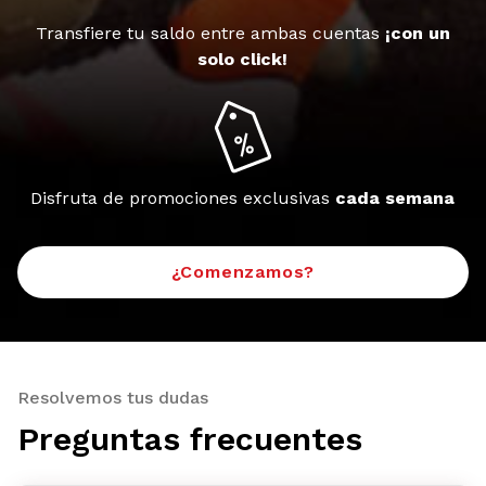
Transfiere tu saldo entre ambas cuentas
¡con un
solo click!
Disfruta de promociones exclusivas
cada semana
¿Comenzamos?
Resolvemos tus dudas
Preguntas frecuentes