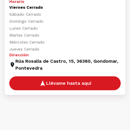
Horario
Viernes Cerrado
Sábado Cerrado
Domingo Cerrado
Lunes Cerrado
Martes Cerrado
Miércoles Cerrado
Jueves Cerrado
Dirección
Rúa Rosalía de Castro, 15, 36380, Gondomar,
Pontevedra
Llévame hasta aquí