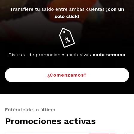
Transfiere tu saldo entre ambas cuentas
¡con un
solo click!
Disfruta de promociones exclusivas
cada semana
¿Comenzamos?
Entérate de lo último
Promociones activas