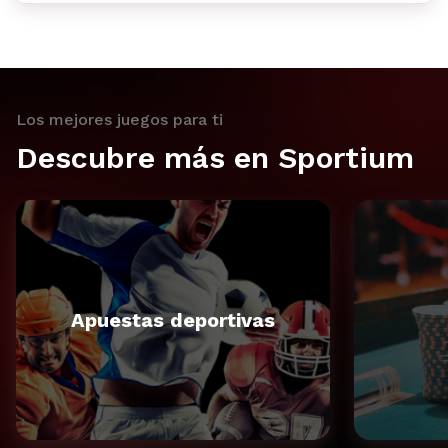
Los mejores juegos para ti
Descubre más en Sportium
Apuestas deportivas