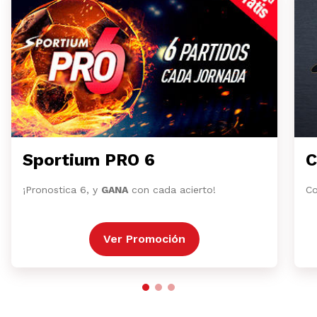
Sportium PRO 6
C
¡Pronostica 6, y
GANA
con cada acierto!
Co
Ver Promoción