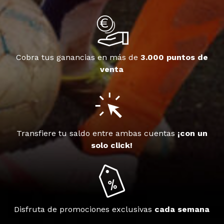
Cobra tus ganancias en más de
3.000 puntos de
venta
Transfiere tu saldo entre ambas cuentas
¡con un
solo click!
Disfruta de promociones exclusivas
cada semana