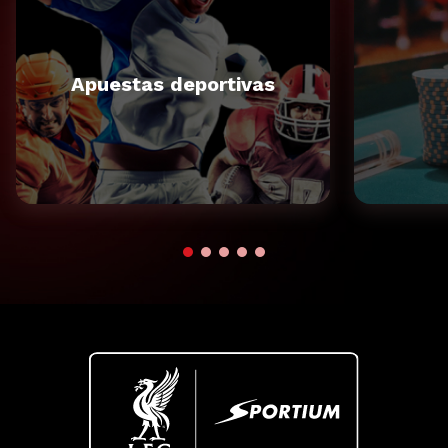
Apuestas deportivas