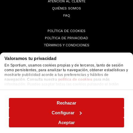
ATENCIÓN AL CLIENTE
QUIÉNES SOMOS
FAQ
POLÍTICA DE COOKIES
POLÍTICA DE PRIVACIDAD
TÉRMINOS Y CONDICIONES
Valoramos tu privacidad
En Sportium, usamos cookies propias y de terceros, tanto de sesión
como persistentes, para analizar tu navegación, obtener estadísticas y
© 2026 Sportium. All Rights Reserved.
mostrarte publicidad acorde a tus preferencias y hábitos de
navegación. Consulta nuestra
política de cookies
para más
información. Puedes aceptar todas las cookies pulsando el botón
"ACEPTAR" o configurarlas o rechazar su uso pulsando el botón
"CONFIGURAR"
Rechazar
Configurar
Aceptar