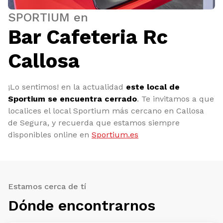
SPORTIUM en
Bar Cafeteria Rc
Callosa
¡Lo sentimos! en la actualidad
este local de
Sportium se encuentra cerrado
. Te invitamos a que
localices el local Sportium más cercano en Callosa
de Segura, y recuerda que estamos siempre
disponibles online en
Sportium.es
Estamos cerca de tí
Dónde encontrarnos