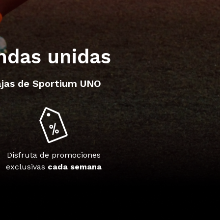
endas unidas
tajas de Sportium UNO
Disfruta de promociones
exclusivas
cada semana