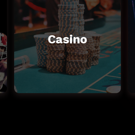
Casino