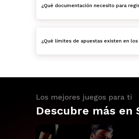
¿Qué documentación necesito para regis
¿Qué límites de apuestas existen en los
Los mejores juegos para ti
Descubre más en 