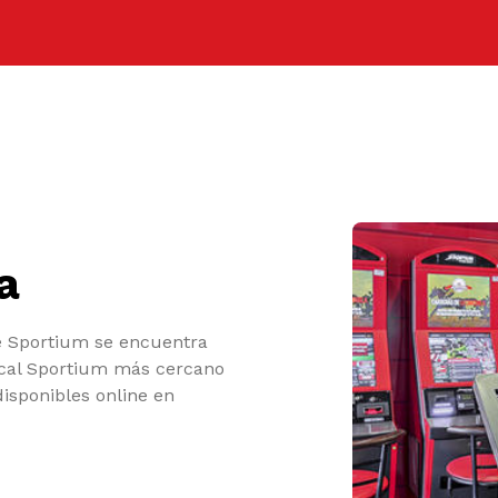
a
de Sportium se encuentra
local Sportium más cercano
isponibles online en