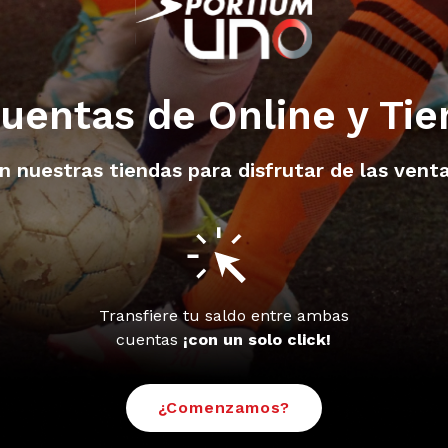
uentas de Online y Ti
en nuestras tiendas para disfrutar de las ven
s
Transfiere tu saldo entre ambas
cuentas
¡con un solo click!
¿Comenzamos?