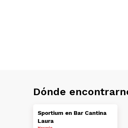
Dónde encontrarn
Sportium en Bar Cantina
Laura
Horario