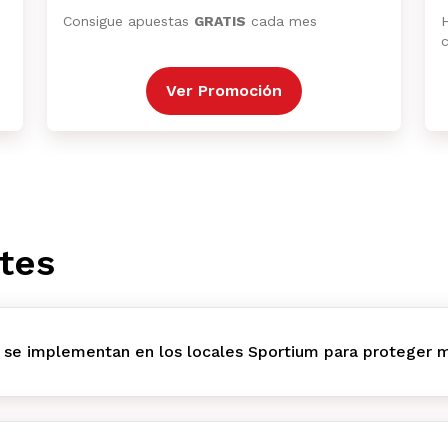
Consigue apuestas
GRATIS
cada mes
Ver Promoción
tes
 se implementan en los locales Sportium para proteger m