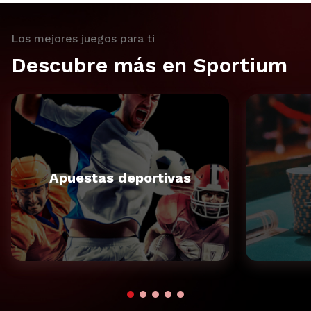
Los mejores juegos para ti
Descubre más en Sportium
Apuestas deportivas