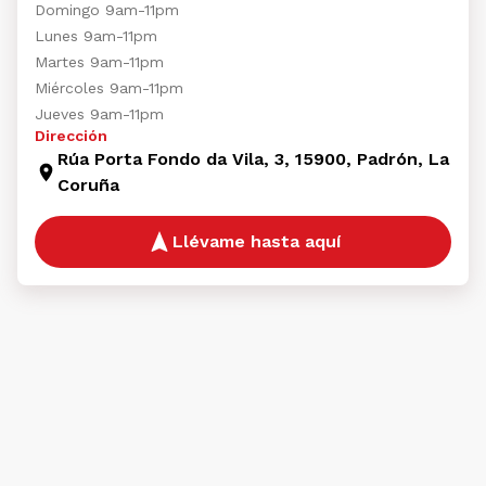
Domingo 9am-11pm
Lunes 9am-11pm
Martes 9am-11pm
Miércoles 9am-11pm
Jueves 9am-11pm
Dirección
Rúa Porta Fondo da Vila, 3, 15900, Padrón, La
Coruña
Llévame hasta aquí