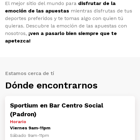
El mejor sitio del mundo para
disfrutar de la
emoción de las apuestas
mientras disfrutas de tus
deportes preferidos y te tomas algo con quien tú
quieras. Descubre la emoción de las apuestas con
nosotros,
¡ven a pasarlo bien siempre que te
apetezca!
Estamos cerca de tí
Dónde encontrarnos
Sportium en Bar Centro Social
(Padron)
Horario
Viernes 9am-11pm
Sábado 9am-11pm