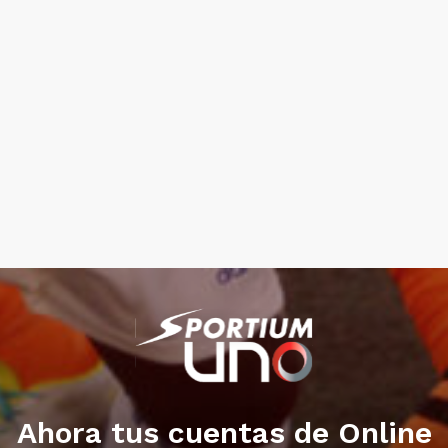
Ahora tus cuentas de Online