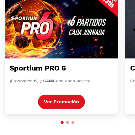
Sportium PRO 6
C
¡Pronostica 6, y
GANA
con cada acierto!
Co
Ver Promoción