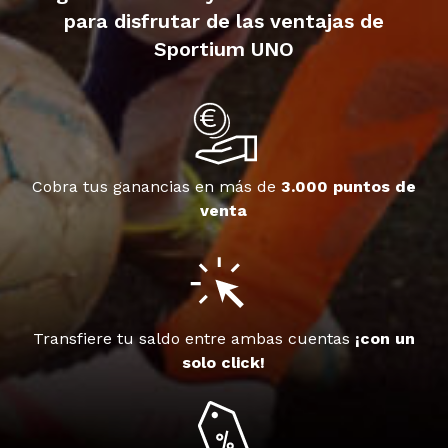
para disfrutar de las ventajas de
Sportium UNO
Cobra tus ganancias en más de
3.000 puntos de
venta
Transfiere tu saldo entre ambas cuentas
¡con un
solo click!