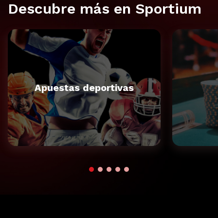
Descubre más en Sportium
Apuestas deportivas