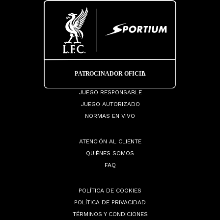
JUEGO RESPONSABLE
JUEGO AUTORIZADO
NORMAS EN VIVO
ATENCIÓN AL CLIENTE
QUIÉNES SOMOS
FAQ
POLÍTICA DE COOKIES
POLÍTICA DE PRIVACIDAD
TÉRMINOS Y CONDICIONES