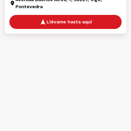
Pontevedra
Llévame hasta aquí