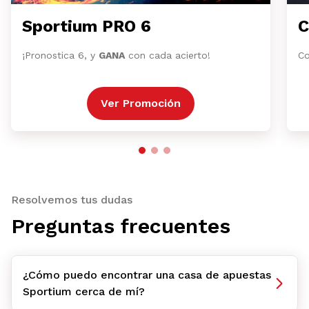
Sportium PRO 6
C
¡Pronostica 6, y
GANA
con cada acierto!
Co
Ver Promoción
Resolvemos tus dudas
Preguntas frecuentes
¿Cómo puedo encontrar una casa de apuestas
Sportium cerca de mí?