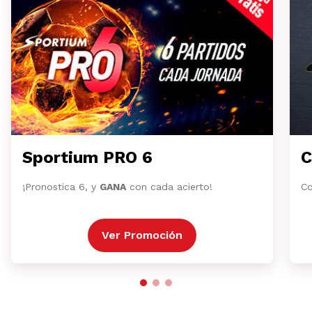
Sportium PRO 6
C
¡Pronostica 6, y
GANA
con cada acierto!
Co
Ver Promoción