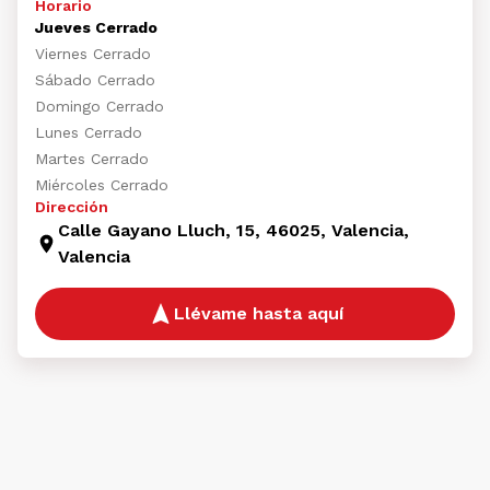
Horario
Jueves Cerrado
Viernes Cerrado
Sábado Cerrado
Domingo Cerrado
Lunes Cerrado
Martes Cerrado
Miércoles Cerrado
Dirección
Calle Gayano Lluch, 15, 46025, Valencia,
Valencia
Llévame hasta aquí