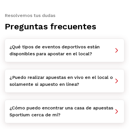
Resolvemos tus dudas
Preguntas frecuentes
¿Qué tipos de eventos deportivos están
disponibles para apostar en el local?
¿Puedo realizar apuestas en vivo en el local o
solamente si apuesto en línea?
¿Cómo puedo encontrar una casa de apuestas
Sportium cerca de mí?