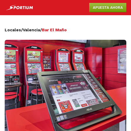
APUESTA AHORA
Locales
/
Valencia
/
Bar El Maño