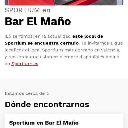
SPORTIUM en
Bar El Maño
¡Lo sentimos! en la actualidad
este local de
Sportium se encuentra cerrado
. Te invitamos a que
localices el local Sportium más cercano en Valencia,
y recuerda que estamos siempre disponibles online
en
Sportium.es
Estamos cerca de tí
Dónde encontrarnos
Sportium en Bar El Maño