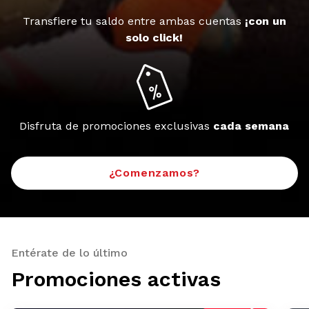
Transfiere tu saldo entre ambas cuentas
¡con un
solo click!
Disfruta de promociones exclusivas
cada semana
¿Comenzamos?
Entérate de lo último
Promociones activas