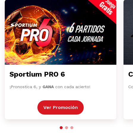
Sportium PRO 6
C
¡Pronostica 6, y
GANA
con cada acierto!
Co
Ver Promoción