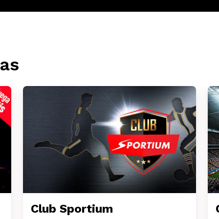
as
Club Sportium