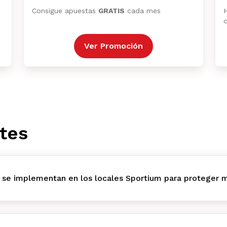
Consigue apuestas
GRATIS
cada mes
Ver Promoción
tes
 se implementan en los locales Sportium para proteger m