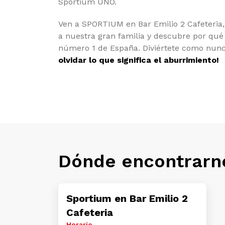
Sportium UNO.
Ven a SPORTIUM en Bar Emilio 2 Cafeteria,
a nuestra gran familia y descubre por qué
número 1 de España. Diviértete como nun
olvidar lo que significa el aburrimiento!
Dónde encontrarn
Sportium en Bar Emilio 2
Cafeteria
Horario