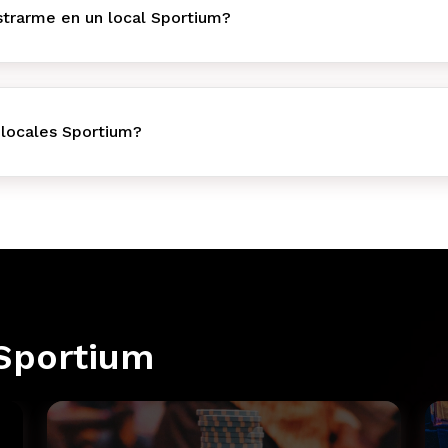
trarme en un local Sportium?
 locales Sportium?
Sportium