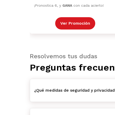
¡Pronostica 6, y
GANA
con cada acierto!
Ver Promoción
Resolvemos tus dudas
Preguntas frecuen
¿Qué medidas de seguridad y privacidad