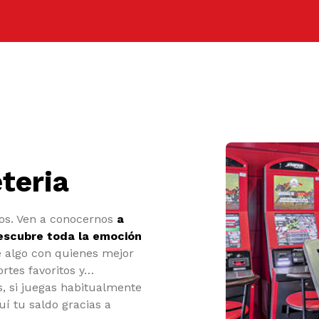
teria
os. Ven a conocernos
a
escubre toda la emoción
 algo con quienes mejor
rtes favoritos y…
 si juegas habitualmente
uí tu saldo gracias a