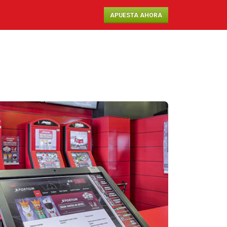
APUESTA AHORA