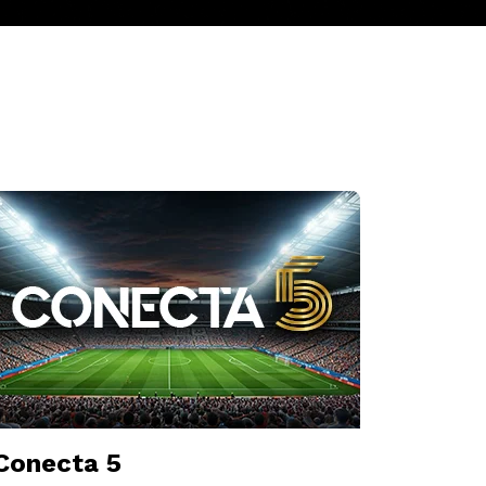
Conecta 5