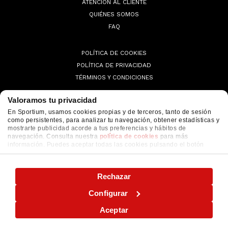
ATENCIÓN AL CLIENTE
QUIÉNES SOMOS
FAQ
POLÍTICA DE COOKIES
POLÍTICA DE PRIVACIDAD
TÉRMINOS Y CONDICIONES
Valoramos tu privacidad
En Sportium, usamos cookies propias y de terceros, tanto de sesión
como persistentes, para analizar tu navegación, obtener estadísticas y
© 2026 Sportium. All Rights Reserved.
mostrarte publicidad acorde a tus preferencias y hábitos de
navegación. Consulta nuestra
política de cookies
para más
información. Puedes aceptar todas las cookies pulsando el botón
"ACEPTAR" o configurarlas o rechazar su uso pulsando el botón
"CONFIGURAR"
Rechazar
Configurar
Aceptar