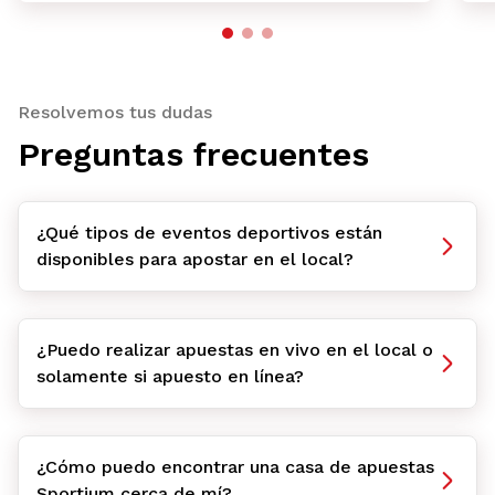
Resolvemos tus dudas
Preguntas frecuentes
¿Qué tipos de eventos deportivos están
disponibles para apostar en el local?
¿Puedo realizar apuestas en vivo en el local o
solamente si apuesto en línea?
¿Cómo puedo encontrar una casa de apuestas
Sportium cerca de mí?