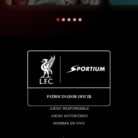
JUEGO RESPONSABLE
JUEGO AUTORIZADO
NORMAS EN VIVO