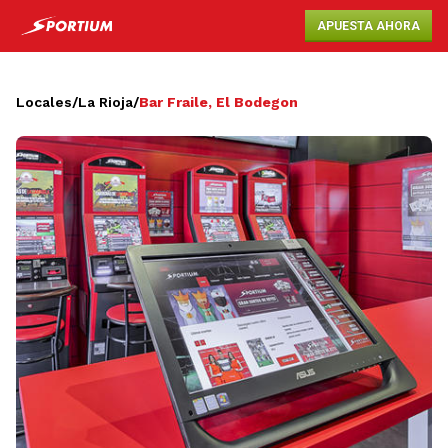
APUESTA AHORA
Locales
/
La Rioja
/
Bar Fraile, El Bodegon