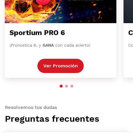
Sportium PRO 6
C
¡Pronostica 6, y
GANA
con cada acierto!
Co
Ver Promoción
Resolvemos tus dudas
Preguntas frecuentes