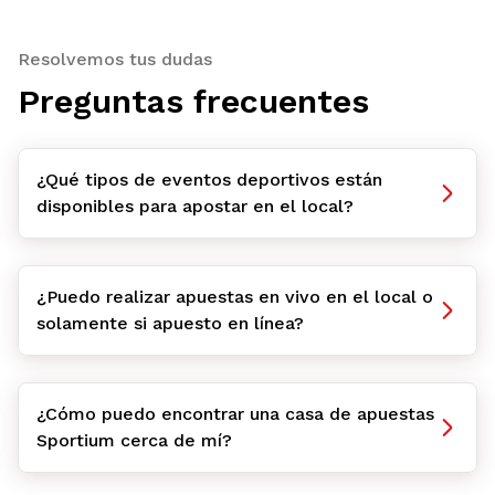
Resolvemos tus dudas
Preguntas frecuentes
¿Qué tipos de eventos deportivos están
disponibles para apostar en el local?
¿Puedo realizar apuestas en vivo en el local o
solamente si apuesto en línea?
¿Cómo puedo encontrar una casa de apuestas
Sportium cerca de mí?