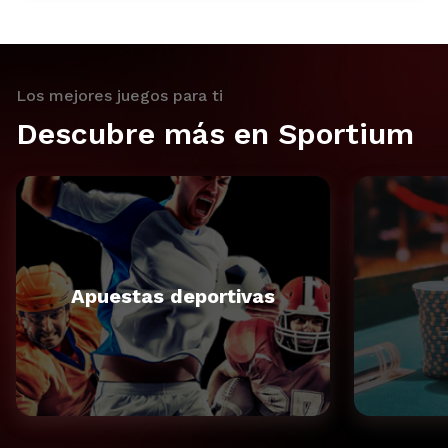
Los mejores juegos para ti
Descubre más en Sportium
Apuestas deportivas