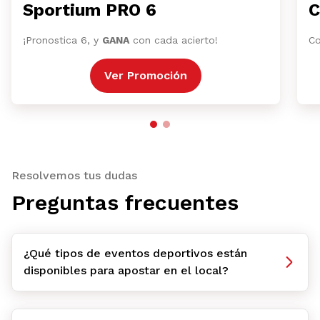
Sportium PRO 6
C
¡Pronostica 6, y
GANA
con cada acierto!
Co
Ver Promoción
Resolvemos tus dudas
Preguntas frecuentes
¿Qué tipos de eventos deportivos están
disponibles para apostar en el local?