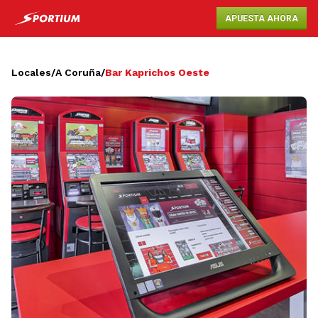
APUESTA AHORA
Locales
/
A Coruña
/
Bar Kaprichos Oeste