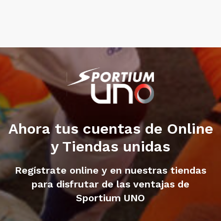
Ahora tus cuentas de Online
y Tiendas unidas
Regístrate online y en nuestras tiendas
para disfrutar de las ventajas de
Sportium UNO