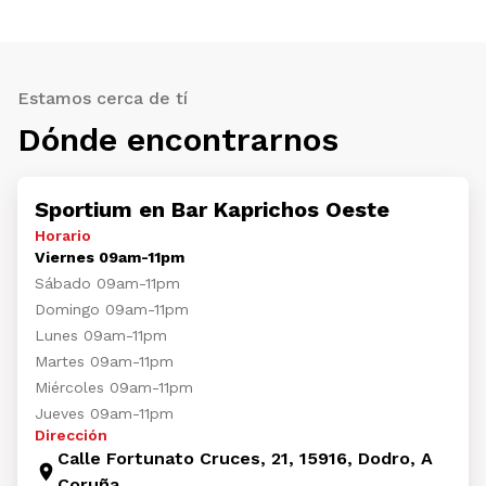
Estamos cerca de tí
Dónde encontrarnos
Sportium en Bar Kaprichos Oeste
Horario
Viernes 09am-11pm
Sábado 09am-11pm
Domingo 09am-11pm
Lunes 09am-11pm
Martes 09am-11pm
Miércoles 09am-11pm
Jueves 09am-11pm
Dirección
Calle Fortunato Cruces, 21, 15916, Dodro, A
Coruña