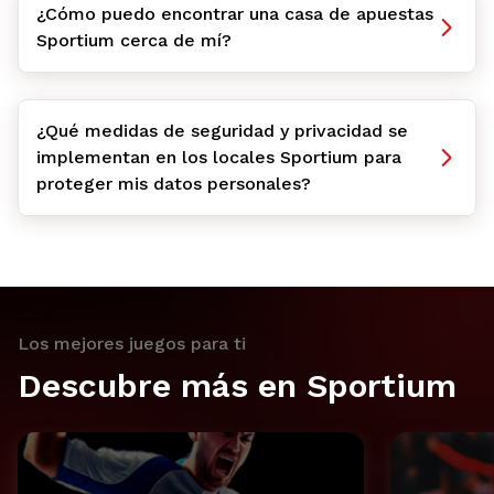
¿Cómo puedo encontrar una casa de apuestas
Sportium cerca de mí?
¿Qué medidas de seguridad y privacidad se
implementan en los locales Sportium para
proteger mis datos personales?
Los mejores juegos para ti
Descubre más en Sportium