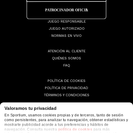
JUEGO RESPONSABLE
JUEGO AUTORIZADO
NORMAS EN VIVO
ATENCIÓN AL CLIENTE
QUIÉNES SOMOS
FAQ
POLÍTICA DE COOKIES
POLÍTICA DE PRIVACIDAD
TÉRMINOS Y CONDICIONES
Valoramos tu privacidad
En Sportium, usamos cookies propias y de terceros, tanto de sesión
como persistentes, para analizar tu navegación, obtener estadísticas y
© 2026 Sportium. All Rights Reserved.
mostrarte publicidad acorde a tus preferencias y hábitos de
navegación. Consulta nuestra
política de cookies
para más