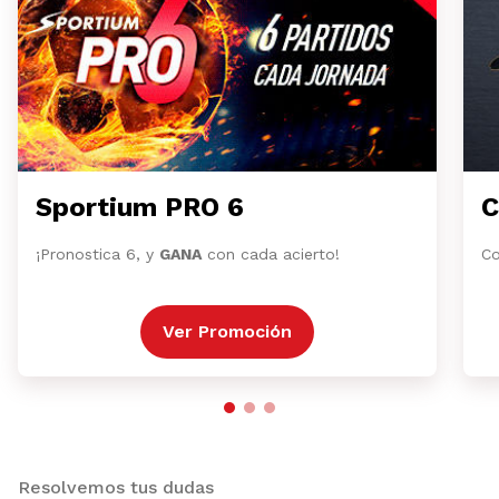
Sportium PRO 6
C
¡Pronostica 6, y
GANA
con cada acierto!
Co
Ver Promoción
Resolvemos tus dudas