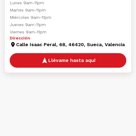
Lunes 9am-11pm
Martes 9am-11pm
Miércoles 9am-11pm
Jueves 9am-11pm
Viernes 9am-11pm
Dirección
Calle Isaac Peral, 68, 46420, Sueca, Valencia
Llévame hasta aquí