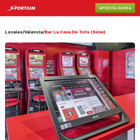
APUESTA AHORA
Locales
/
Valencia
/
Bar La Casa De Tots (Sime)