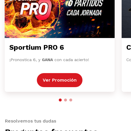
Sportium PRO 6
C
¡Pronostica 6, y
GANA
con cada acierto!
Co
Ver Promoción
Resolvemos tus dudas