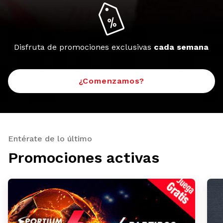
Disfruta de promociones exclusivas
cada semana
¿Comenzamos?
Entérate de lo último
Promociones activas