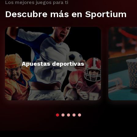
Los mejores juegos para ti
Descubre más en Sportium
Apuestas deportivas