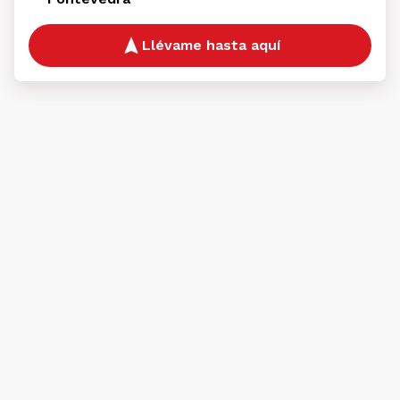
Llévame hasta aquí