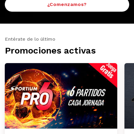
¿Comenzamos?
Entérate de lo último
Promociones activas