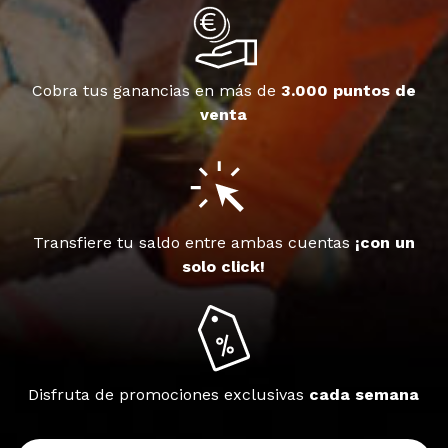
Cobra tus ganancias en más de
3.000 puntos de
venta
Transfiere tu saldo entre ambas cuentas
¡con un
solo click!
Disfruta de promociones exclusivas
cada semana