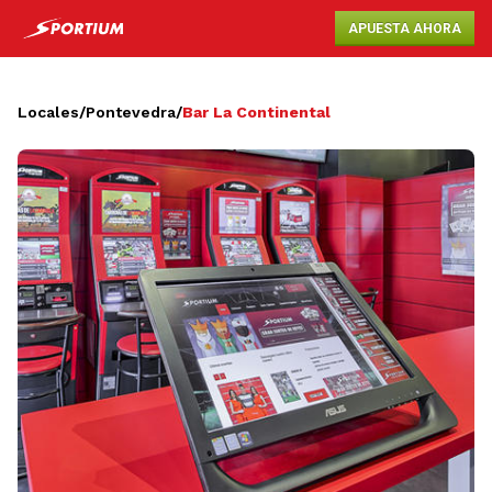
APUESTA AHORA
Locales
/
Pontevedra
/
Bar La Continental