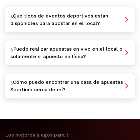
¿Qué tipos de eventos deportivos están
disponibles para apostar en el local?
¿Puedo realizar apuestas en vivo en el local o
solamente si apuesto en línea?
¿Cómo puedo encontrar una casa de apuestas
Sportium cerca de mí?
Los mejores juegos para ti