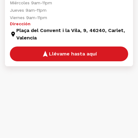
Miércoles 9am-11pm
Jueves 9am-11pm
Viernes 9am-11pm
Dirección
Plaça del Convent i la Vila, 9, 46240, Carlet,
Valencia
Llévame hasta aquí