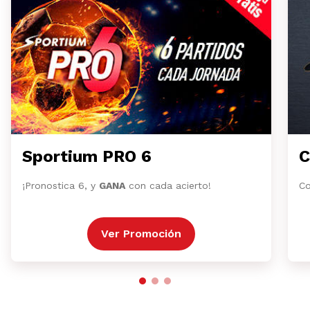
Sportium PRO 6
C
¡Pronostica 6, y
GANA
con cada acierto!
Co
Ver Promoción