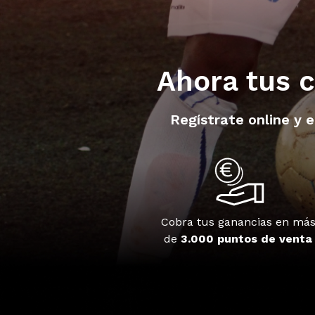
Ahora tus c
Regístrate online y 
Cobra tus ganancias en má
de
3.000 puntos de venta