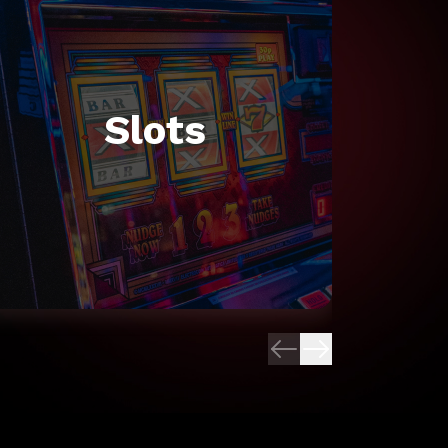
Slots