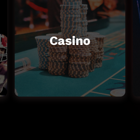
Casino