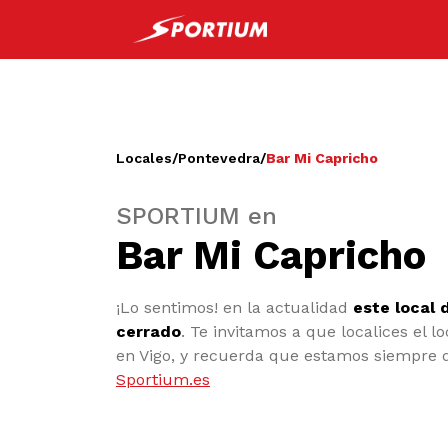
Locales
/
Pontevedra
/
Bar Mi Capricho
SPORTIUM en
Bar Mi Capricho
¡Lo sentimos! en la actualidad
este local 
cerrado
. Te invitamos a que localices el 
en Vigo, y recuerda que estamos siempre d
Sportium.es