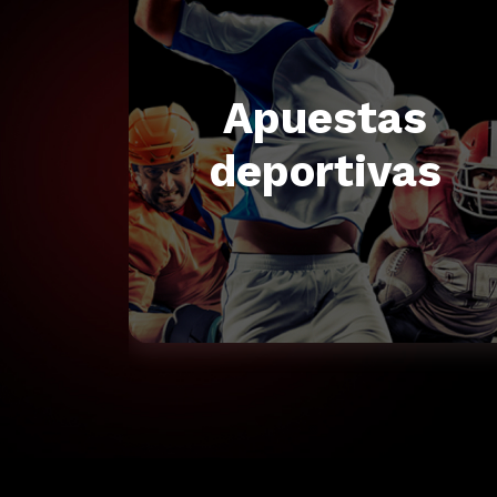
Apuestas
deportivas