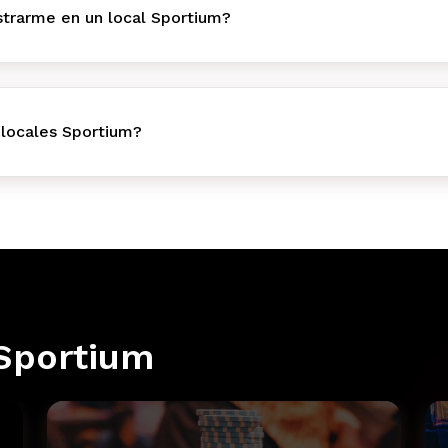
trarme en un local Sportium?
 locales Sportium?
Sportium