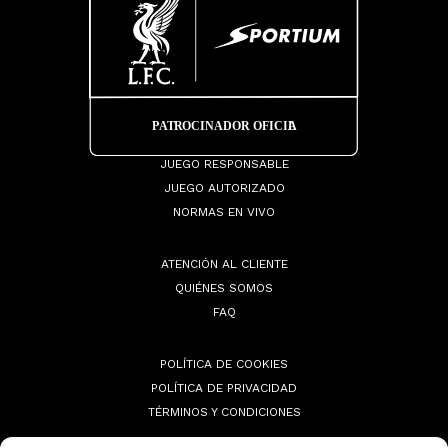
JUEGO RESPONSABLE
JUEGO AUTORIZADO
NORMAS EN VIVO
ATENCIÓN AL CLIENTE
QUIÉNES SOMOS
FAQ
POLÍTICA DE COOKIES
POLÍTICA DE PRIVACIDAD
TÉRMINOS Y CONDICIONES