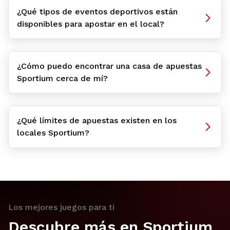
¿Qué tipos de eventos deportivos están
disponibles para apostar en el local?
¿Cómo puedo encontrar una casa de apuestas
Sportium cerca de mí?
¿Qué límites de apuestas existen en los
locales Sportium?
Los mejores juegos para ti
Descubre más en Sportium