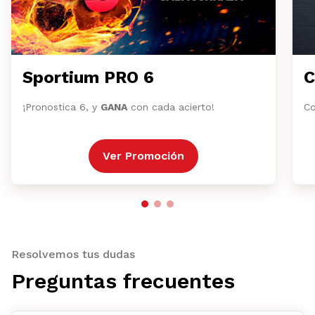
Sportium PRO 6
C
¡Pronostica 6, y
GANA
con cada acierto!
Co
Ver Promoción
Resolvemos tus dudas
Preguntas frecuentes