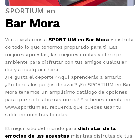
SPORTIUM en
Bar Mora
Ven a visitarnos a
SPORTIUM en Bar Mora
y disfruta
de todo lo que tenemos preparado para ti. Las
mejores apuestas, las mejores cuotas y el mejor
ambiente para disfrutar con tus amigos cualquier
día y a cualquier hora.
¿Te gusta el deporte? Aquí aprenderás a amarlo.
¿Prefieres los juegos de azar? ¡En SPORTIUM en Bar
Mora tenemos un amplísimo catálogo de opciones
para que no te aburras nunca! Y si tienes cuenta en
www.sportium.es, recuerda que puedes usar tu
saldo en nuestras tiendas.
El mejor sitio del mundo para
disfrutar de la
emoción de las apuestas
mientras disfrutas de tus