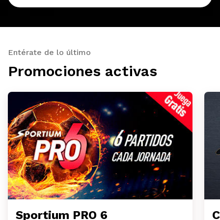
Entérate de lo último
Promociones activas
Sportium PRO 6
C