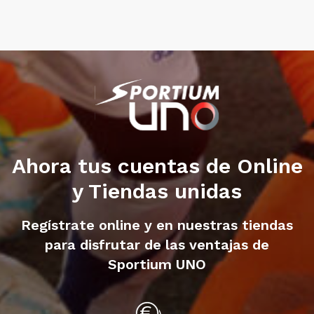
Ahora tus cuentas de Online
y Tiendas unidas
Regístrate online y en nuestras tiendas
para disfrutar de las ventajas de
Sportium UNO