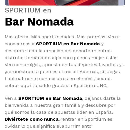
SPORTIUM en
Bar Nomada
Más oferta. Más oportunidades. Más premios. Ven a
conocernos a
SPORTIUM en Bar Nomada
y
descubre toda la emoción del deporte mientras
disfrutas tomándote algo con quienes mejor estás.
Ven con amigos, apuesta en tus deportes favoritos y…
¡demuéstrales quién es el mejor! Además, si juegas
habitualmente con nosotros en el móvil, podrás
cobrar aquí tu saldo gracias a Sportium UNO.
Ven a
SPORTIUM en Bar Nomada
, déjanos darte la
bienvenida a nuestra gran familia y descubre por
qué somos la casa de apuestas líder en España.
Diviértete como nunca
, ¡entrar en Sportium es
olvidar lo que significa el aburrimiento!