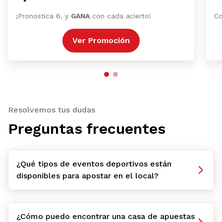
¡Pronostica 6, y
GANA
con cada acierto!
Co
Ver Promoción
Resolvemos tus dudas
Preguntas frecuentes
¿Qué tipos de eventos deportivos están
disponibles para apostar en el local?
¿Cómo puedo encontrar una casa de apuestas