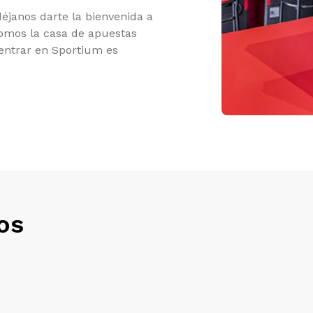
déjanos darte la bienvenida a
somos la casa de apuestas
¡entrar en Sportium es
os