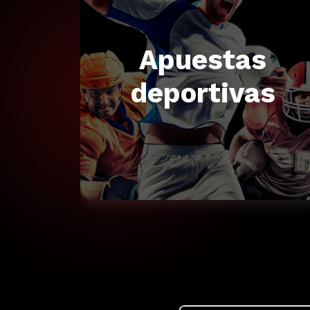
Apuestas
deportivas