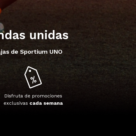
endas unidas
tajas de Sportium UNO
Disfruta de promociones
exclusivas
cada semana