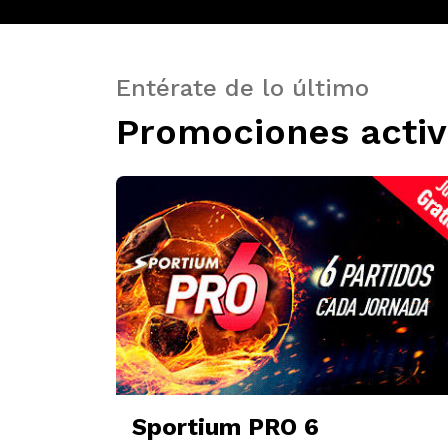
Entérate de lo último
Promociones activ
Sportium PRO 6