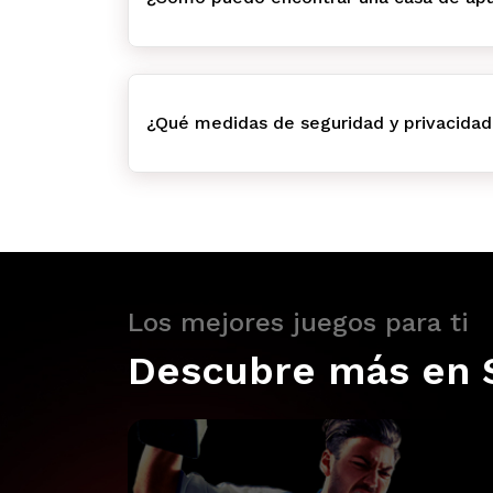
¿Qué medidas de seguridad y privacidad
Los mejores juegos para ti
Descubre más en 