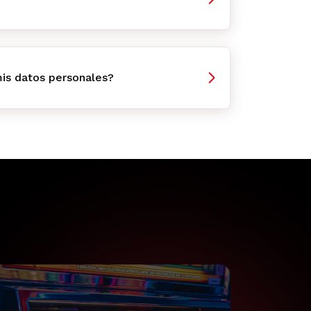
is datos personales?