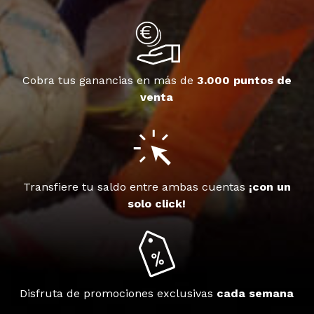
Cobra tus ganancias en más de
3.000 puntos de
venta
Transfiere tu saldo entre ambas cuentas
¡con un
solo click!
Disfruta de promociones exclusivas
cada semana