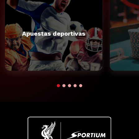
Apuestas deportivas