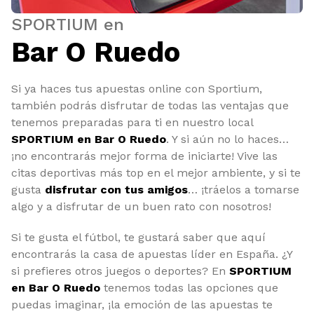
SPORTIUM en
Bar O Ruedo
Si ya haces tus apuestas online con Sportium,
también podrás disfrutar de todas las ventajas que
tenemos preparadas para ti en nuestro local
SPORTIUM en Bar O Ruedo
. Y si aún no lo haces…
¡no encontrarás mejor forma de iniciarte! Vive las
citas deportivas más top en el mejor ambiente, y si te
gusta
disfrutar con tus amigos
… ¡tráelos a tomarse
algo y a disfrutar de un buen rato con nosotros!
Si te gusta el fútbol, te gustará saber que aquí
encontrarás la casa de apuestas líder en España. ¿Y
si prefieres otros juegos o deportes? En
SPORTIUM
en Bar O Ruedo
tenemos todas las opciones que
puedas imaginar, ¡la emoción de las apuestas te