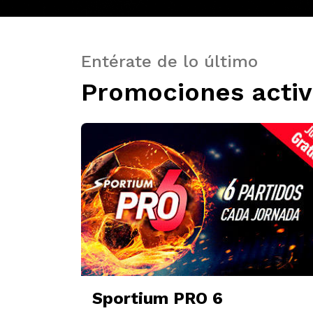
Entérate de lo último
Promociones activ
Sportium PRO 6