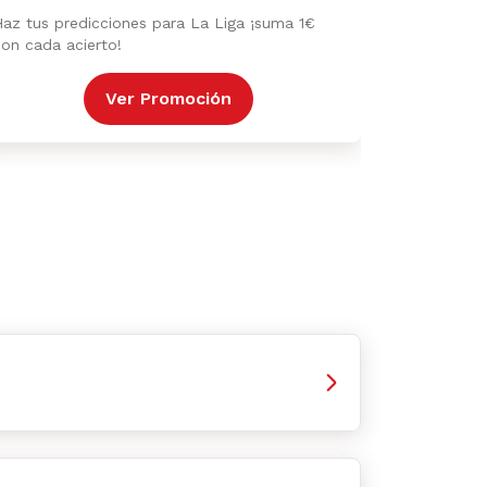
Haz tus predicciones para La Liga ¡suma 1€
con cada acierto!
Ver Promoción