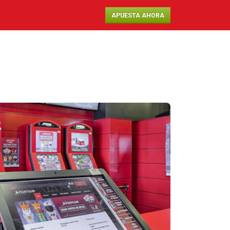
APUESTA AHORA