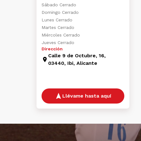
Sábado Cerrado
Domingo Cerrado
Lunes Cerrado
Martes Cerrado
Miércoles Cerrado
Jueves Cerrado
Dirección
Calle 9 de Octubre, 16,
03440, Ibi, Alicante
Llévame hasta aquí