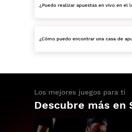
¿Puedo realizar apuestas en vivo en el l
¿Cómo puedo encontrar una casa de apu
Los mejores juegos para ti
Descubre más en 