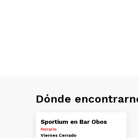
Dónde encontrarn
Sportium en Bar Obos
Horario
Viernes Cerrado