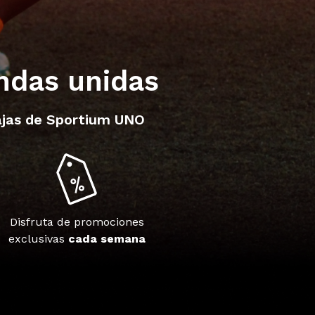
endas unidas
tajas de Sportium UNO
Disfruta de promociones
exclusivas
cada semana