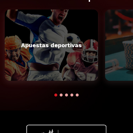
Apuestas deportivas