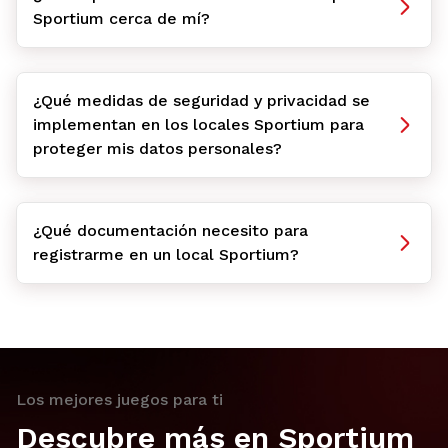
Sportium cerca de mí?
¿Qué medidas de seguridad y privacidad se
implementan en los locales Sportium para
proteger mis datos personales?
¿Qué documentación necesito para
registrarme en un local Sportium?
Los mejores juegos para ti
Descubre más en Sportium