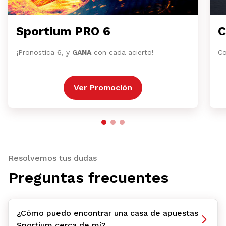
Sportium PRO 6
C
¡Pronostica 6, y
GANA
con cada acierto!
Co
Ver Promoción
Resolvemos tus dudas
Preguntas frecuentes
¿Cómo puedo encontrar una casa de apuestas
Sportium cerca de mí?