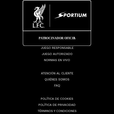
JUEGO RESPONSABLE
JUEGO AUTORIZADO
NORMAS EN VIVO
ATENCIÓN AL CLIENTE
QUIÉNES SOMOS
FAQ
POLÍTICA DE COOKIES
POLÍTICA DE PRIVACIDAD
TÉRMINOS Y CONDICIONES