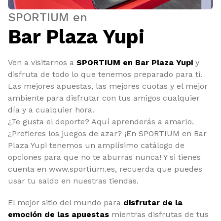
SPORTIUM en
Bar Plaza Yupi
Ven a visitarnos a
SPORTIUM en Bar Plaza Yupi
y
disfruta de todo lo que tenemos preparado para ti.
Las mejores apuestas, las mejores cuotas y el mejor
ambiente para disfrutar con tus amigos cualquier
día y a cualquier hora.
¿Te gusta el deporte? Aquí aprenderás a amarlo.
¿Prefieres los juegos de azar? ¡En SPORTIUM en Bar
Plaza Yupi tenemos un amplísimo catálogo de
opciones para que no te aburras nunca! Y si tienes
cuenta en www.sportium.es, recuerda que puedes
usar tu saldo en nuestras tiendas.
El mejor sitio del mundo para
disfrutar de la
emoción de las apuestas
mientras disfrutas de tus