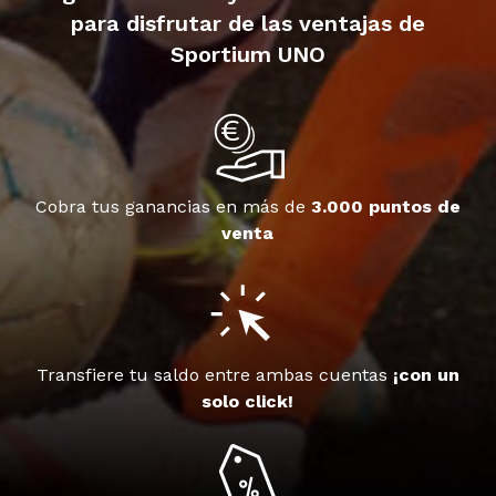
para disfrutar de las ventajas de
Sportium UNO
Cobra tus ganancias en más de
3.000 puntos de
venta
Transfiere tu saldo entre ambas cuentas
¡con un
solo click!