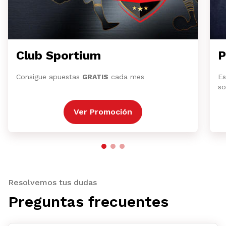
Club Sportium
P
Consigue apuestas
GRATIS
cada mes
Es
so
Ver Promoción
Resolvemos tus dudas
Preguntas frecuentes