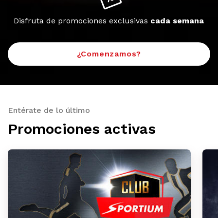
Disfruta de promociones exclusivas
cada semana
¿Comenzamos?
Entérate de lo último
Promociones activas