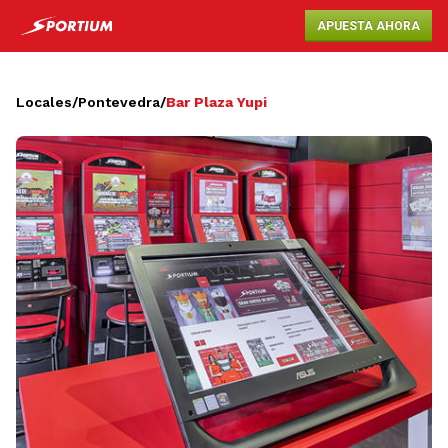
APUESTA AHORA
Locales
/
Pontevedra
/
Bar Plaza Yupi