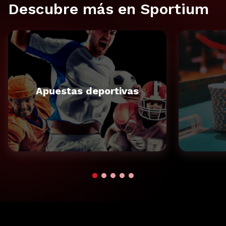
Descubre más en Sportium
Apuestas deportivas