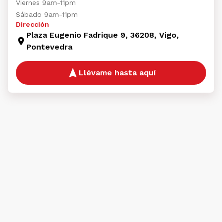
Viernes 9am-11pm
Sábado 9am-11pm
Dirección
Plaza Eugenio Fadrique 9, 36208, Vigo,
Pontevedra
Llévame hasta aquí