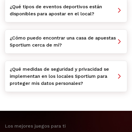
¿Qué tipos de eventos deportivos están
disponibles para apostar en el local?
¿Cómo puedo encontrar una casa de apuestas
Sportium cerca de mí?
¿Qué medidas de seguridad y privacidad se
implementan en los locales Sportium para
proteger mis datos personales?
Los mejores juegos para ti