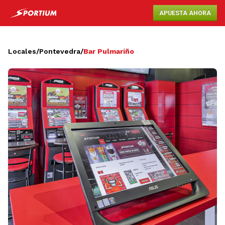
APUESTA AHORA
Locales
/
Pontevedra
/
Bar Pulmariño