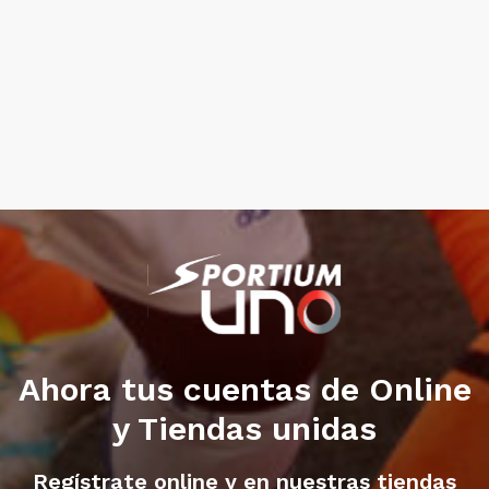
Ahora tus cuentas de Online
y Tiendas unidas
Regístrate online y en nuestras tiendas