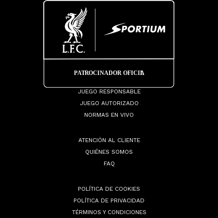
JUEGO RESPONSABLE
JUEGO AUTORIZADO
NORMAS EN VIVO
ATENCIÓN AL CLIENTE
QUIÉNES SOMOS
FAQ
POLÍTICA DE COOKIES
POLÍTICA DE PRIVACIDAD
TÉRMINOS Y CONDICIONES