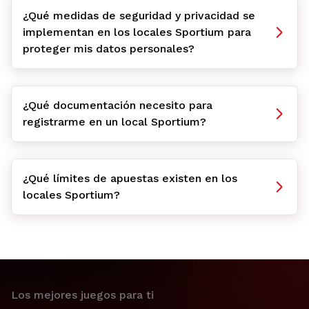
¿Qué medidas de seguridad y privacidad se
implementan en los locales Sportium para
proteger mis datos personales?
¿Qué documentación necesito para
registrarme en un local Sportium?
¿Qué límites de apuestas existen en los
locales Sportium?
Los mejores juegos para ti