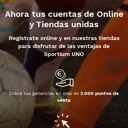
Ahora tus cuentas de Online
y Tiendas unidas
Regístrate online y en nuestras tiendas
para disfrutar de las ventajas de
Sportium UNO
Cobra tus ganancias en más de
3.000 puntos de
venta