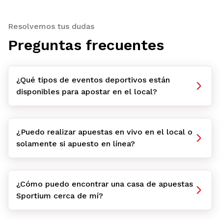
Resolvemos tus dudas
Preguntas frecuentes
¿Qué tipos de eventos deportivos están
disponibles para apostar en el local?
¿Puedo realizar apuestas en vivo en el local o
solamente si apuesto en línea?
¿Cómo puedo encontrar una casa de apuestas
Sportium cerca de mí?