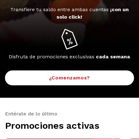
Transfiere tu saldo entre ambas cuentas
¡con un
solo click!
Disfruta de promociones exclusivas
cada semana
¿Comenzamos?
Entérate de lo último
Promociones activas