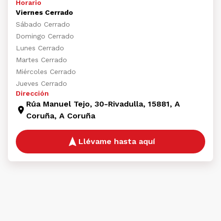
Horario
Viernes Cerrado
Sábado Cerrado
Domingo Cerrado
Lunes Cerrado
Martes Cerrado
Miércoles Cerrado
Jueves Cerrado
Dirección
Rúa Manuel Tejo, 30-Rivadulla, 15881, A
Coruña, A Coruña
Llévame hasta aquí