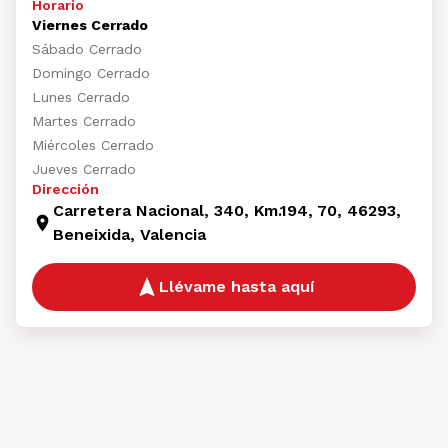
Horario
Viernes Cerrado
Sábado Cerrado
Domingo Cerrado
Lunes Cerrado
Martes Cerrado
Miércoles Cerrado
Jueves Cerrado
Dirección
Carretera Nacional, 340, Km.194, 70, 46293,
Beneixida, Valencia
Llévame hasta aquí