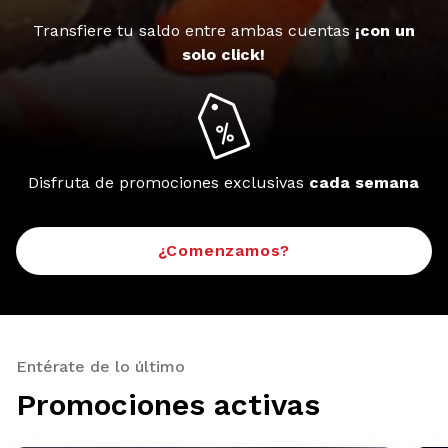
Transfiere tu saldo entre ambas cuentas
¡con un
solo click!
Disfruta de promociones exclusivas
cada semana
¿Comenzamos?
Entérate de lo último
Promociones activas