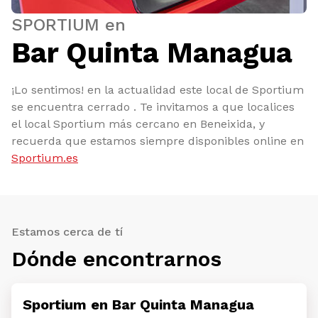
SPORTIUM en
Bar Quinta Managua
¡Lo sentimos! en la actualidad este local de Sportium
se encuentra cerrado . Te invitamos a que localices
el local Sportium más cercano en Beneixida, y
recuerda que estamos siempre disponibles online en
Sportium.es
Estamos cerca de tí
Dónde encontrarnos
Sportium en Bar Quinta Managua