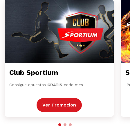
Club Sportium
S
Consigue apuestas
GRATIS
cada mes
¡P
Ver Promoción