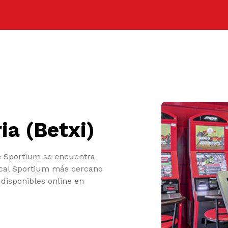
ia (Betxi)
de Sportium se encuentra
local Sportium más cercano
disponibles online en