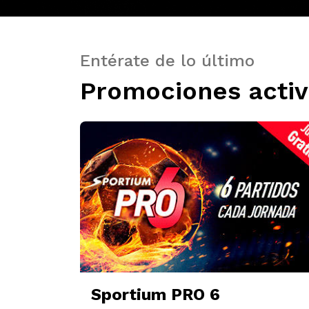
Entérate de lo último
Promociones activ
Sportium PRO 6