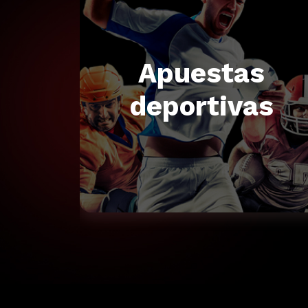
Apuestas
deportivas