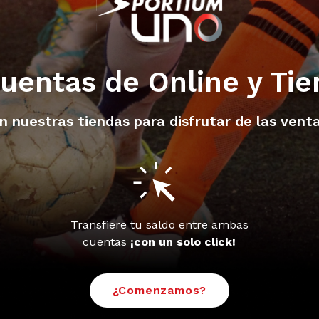
uentas de Online y Ti
en nuestras tiendas para disfrutar de las ven
s
Transfiere tu saldo entre ambas
cuentas
¡con un solo click!
¿Comenzamos?