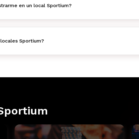
trarme en un local Sportium?
 locales Sportium?
Sportium