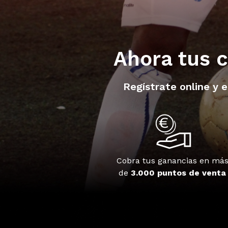
Ahora tus c
Regístrate online y 
Cobra tus ganancias en má
de
3.000 puntos de venta