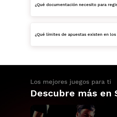
¿Qué documentación necesito para regis
¿Qué límites de apuestas existen en los
Los mejores juegos para ti
Descubre más en 