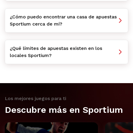
¿Cómo puedo encontrar una casa de apuestas
Sportium cerca de mí?
¿Qué límites de apuestas existen en los
locales Sportium?
Los mejores juegos para ti
Descubre más en Sportium