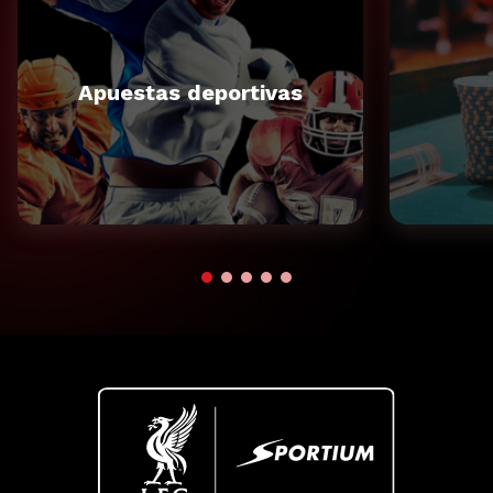
Apuestas deportivas