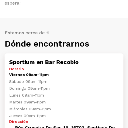
espera!
Estamos cerca de tí
Dónde encontrarnos
Sportium en Bar Recobio
Horario
Viernes 09am-11pm
Sábado 09am-11pm
Domingo 09am-11pm
Lunes 09am-11pm
Martes 09am-11pm
Miércoles 09am-11pm
Jueves 09am-11pm
Dirección
Rúa Cruceiro De Sar, 16, 15702, Santiago De