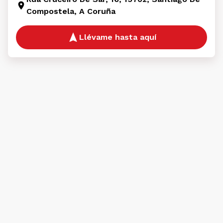
Compostela, A Coruña
Llévame hasta aquí