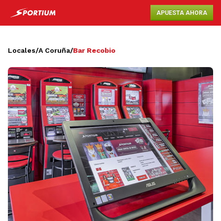
APUESTA AHORA
Locales
/
A Coruña
/
Bar Recobio