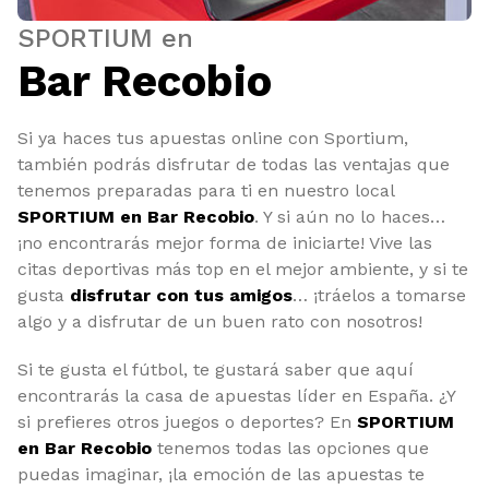
SPORTIUM en
Bar Recobio
Si ya haces tus apuestas online con Sportium,
también podrás disfrutar de todas las ventajas que
tenemos preparadas para ti en nuestro local
SPORTIUM en Bar Recobio
. Y si aún no lo haces…
¡no encontrarás mejor forma de iniciarte! Vive las
citas deportivas más top en el mejor ambiente, y si te
gusta
disfrutar con tus amigos
… ¡tráelos a tomarse
algo y a disfrutar de un buen rato con nosotros!
Si te gusta el fútbol, te gustará saber que aquí
encontrarás la casa de apuestas líder en España. ¿Y
si prefieres otros juegos o deportes? En
SPORTIUM
en Bar Recobio
tenemos todas las opciones que
puedas imaginar, ¡la emoción de las apuestas te