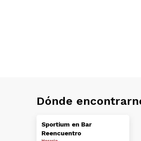
Dónde encontrarn
Sportium en Bar
Reencuentro
Horario