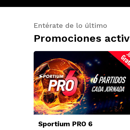
Entérate de lo último
Promociones activ
Sportium PRO 6