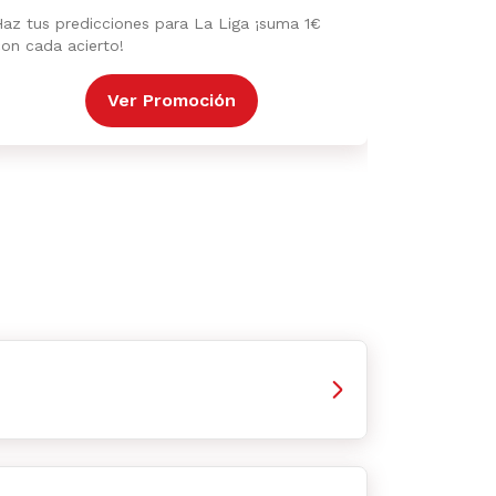
Haz tus predicciones para La Liga ¡suma 1€
con cada acierto!
Ver Promoción