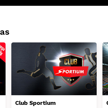
as
Club Sportium