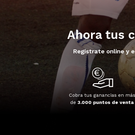
Ahora tus c
Regístrate online y 
Cobra tus ganancias en má
de
3.000 puntos de venta