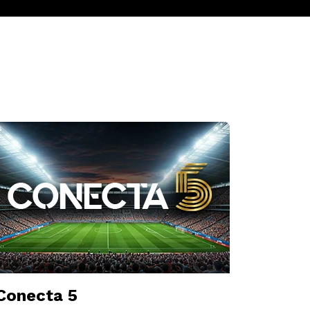
Conecta 5