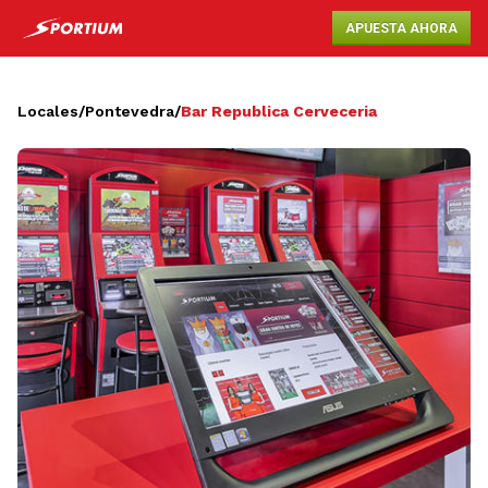
APUESTA AHORA
Locales
/
Pontevedra
/
Bar Republica Cerveceria