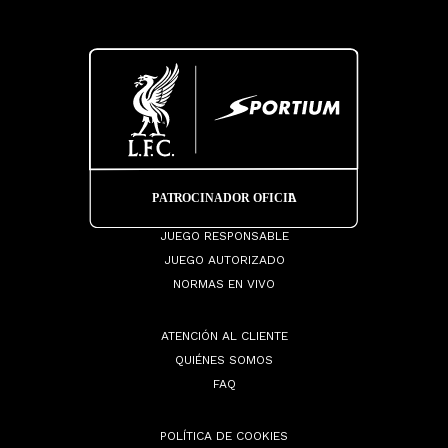
JUEGO RESPONSABLE
JUEGO AUTORIZADO
NORMAS EN VIVO
ATENCIÓN AL CLIENTE
QUIÉNES SOMOS
FAQ
POLÍTICA DE COOKIES