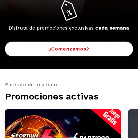
Disfruta de promociones exclusivas
cada semana
¿Comenzamos?
Entérate de lo último
Promociones activas