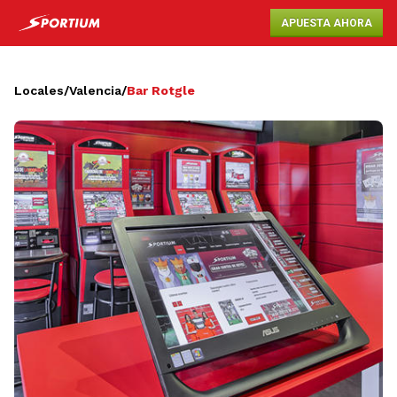
APUESTA AHORA
Locales
/
Valencia
/
Bar Rotgle