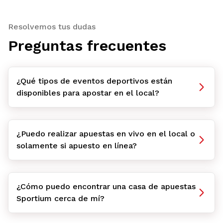
Resolvemos tus dudas
Preguntas frecuentes
¿Qué tipos de eventos deportivos están
disponibles para apostar en el local?
¿Puedo realizar apuestas en vivo en el local o
solamente si apuesto en línea?
¿Cómo puedo encontrar una casa de apuestas
Sportium cerca de mí?