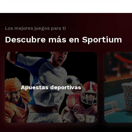
Los mejores juegos para ti
Descubre más en Sportium
Apuestas deportivas