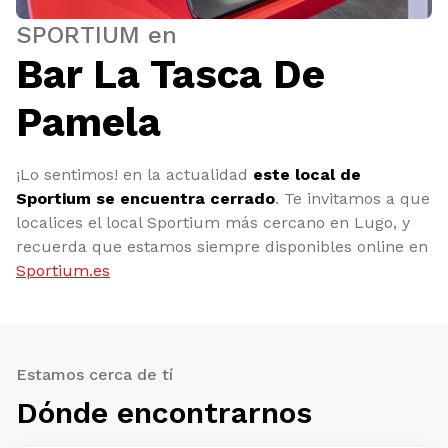
SPORTIUM en
Bar La Tasca De
Pamela
¡Lo sentimos! en la actualidad
este local de
Sportium se encuentra cerrado
. Te invitamos a que
localices el local Sportium más cercano en Lugo, y
recuerda que estamos siempre disponibles online en
Sportium.es
Estamos cerca de tí
Dónde encontrarnos