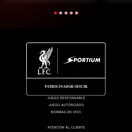
JUEGO RESPONSABLE
JUEGO AUTORIZADO
NORMAS EN VIVO
ATENCIÓN AL CLIENTE