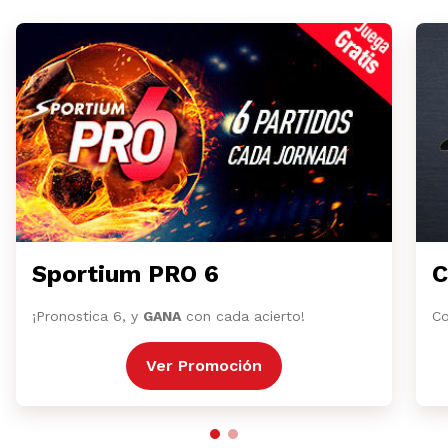
Sportium PRO 6
C
¡Pronostica 6, y
GANA
con cada acierto!
Co
Ver Promoción