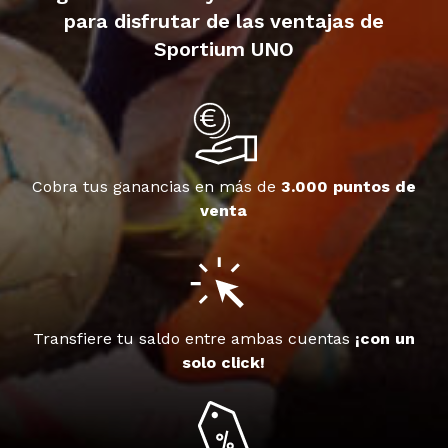
para disfrutar de las ventajas de
Sportium UNO
Cobra tus ganancias en más de
3.000 puntos de
venta
Transfiere tu saldo entre ambas cuentas
¡con un
solo click!