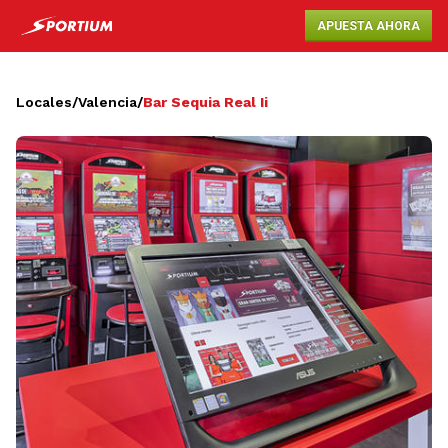
APUESTA AHORA
Locales
/
Valencia
/
Bar Sequia Real Ii