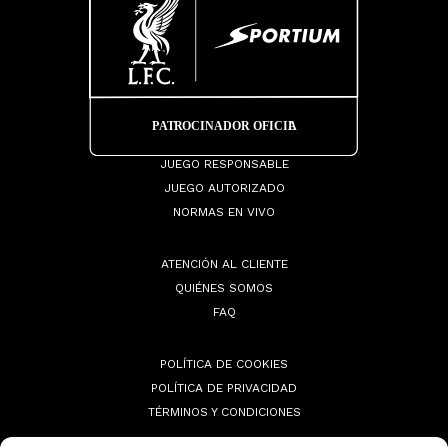
JUEGO RESPONSABLE
JUEGO AUTORIZADO
NORMAS EN VIVO
ATENCIÓN AL CLIENTE
QUIÉNES SOMOS
FAQ
POLÍTICA DE COOKIES
POLÍTICA DE PRIVACIDAD
TÉRMINOS Y CONDICIONES