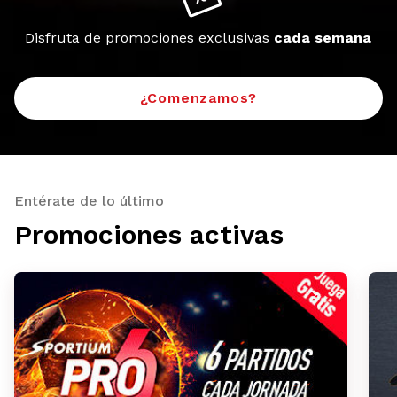
Disfruta de promociones exclusivas
cada semana
¿Comenzamos?
Entérate de lo último
Promociones activas