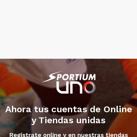
Ahora tus cuentas de Online
y Tiendas unidas
Regístrate online y en nuestras tiendas