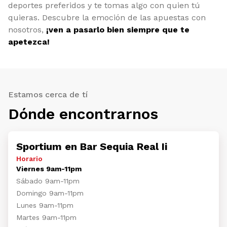
deportes preferidos y te tomas algo con quien tú
quieras. Descubre la emoción de las apuestas con
nosotros,
¡ven a pasarlo bien siempre que te
apetezca!
Estamos cerca de tí
Dónde encontrarnos
Sportium en Bar Sequia Real Ii
Horario
Viernes 9am-11pm
Sábado 9am-11pm
Domingo 9am-11pm
Lunes 9am-11pm
Martes 9am-11pm