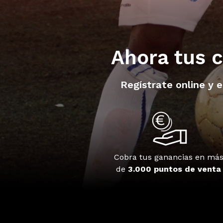
Ahora tus c
Regístrate online y 
Cobra tus ganancias en má
de
3.000 puntos de venta