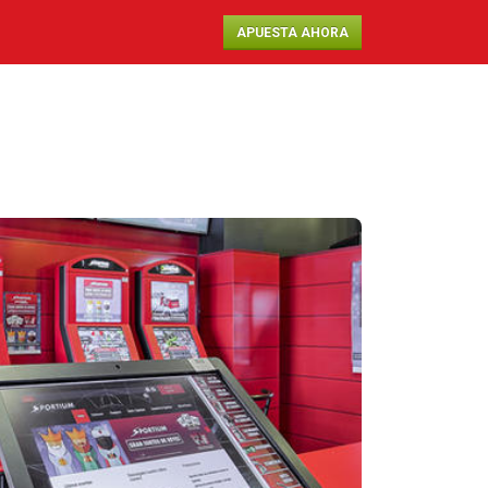
APUESTA AHORA