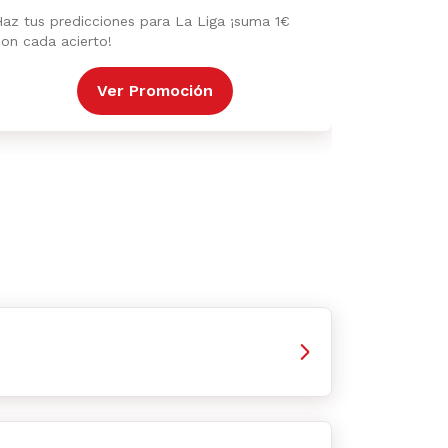
Haz tus predicciones para La Liga ¡suma 1€
con cada acierto!
Ver Promoción