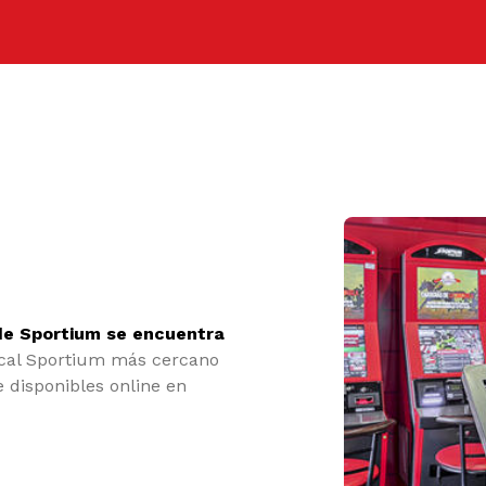
de Sportium se encuentra
local Sportium más cercano
 disponibles online en