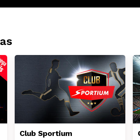
as
Club Sportium