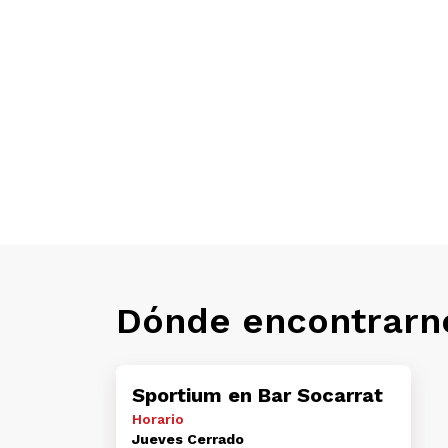
Dónde encontrarn
Sportium en Bar Socarrat
Horario
Jueves Cerrado