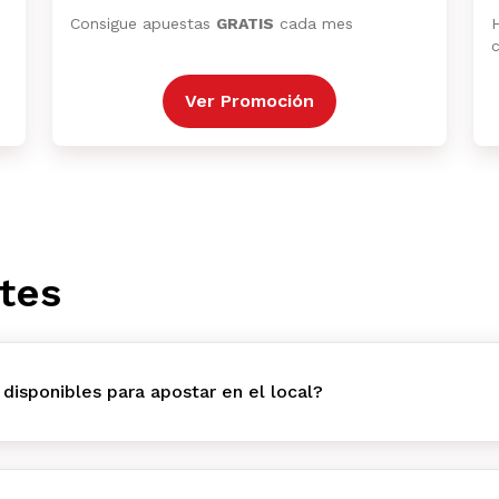
Consigue apuestas
GRATIS
cada mes
Ver Promoción
tes
disponibles para apostar en el local?