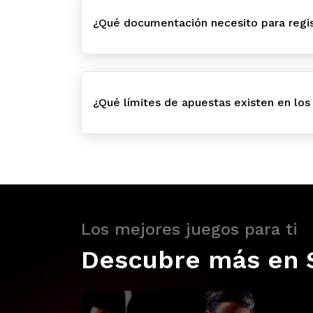
¿Qué documentación necesito para regis
¿Qué límites de apuestas existen en los
Los mejores juegos para ti
Descubre más en 