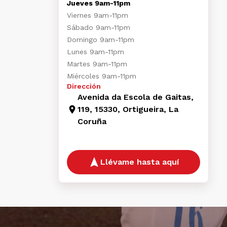
Jueves 9am-11pm
Viernes 9am-11pm
Sábado 9am-11pm
Domingo 9am-11pm
Lunes 9am-11pm
Martes 9am-11pm
Miércoles 9am-11pm
Dirección
Avenida da Escola de Gaitas,
119, 15330, Ortigueira, La
Coruña
Llévame hasta aquí