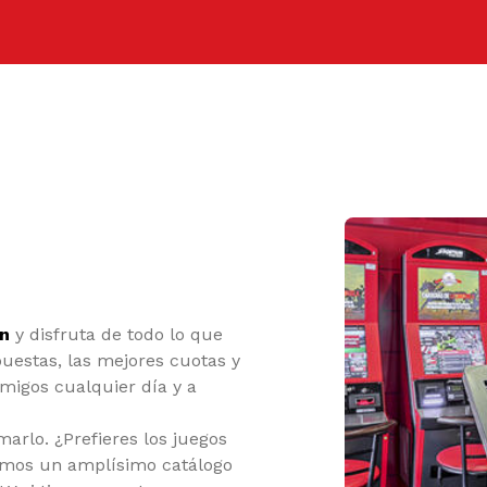
n
y disfruta de todo lo que
uestas, las mejores cuotas y
migos cualquier día y a
arlo. ¿Prefieres los juegos
emos un amplísimo catálogo