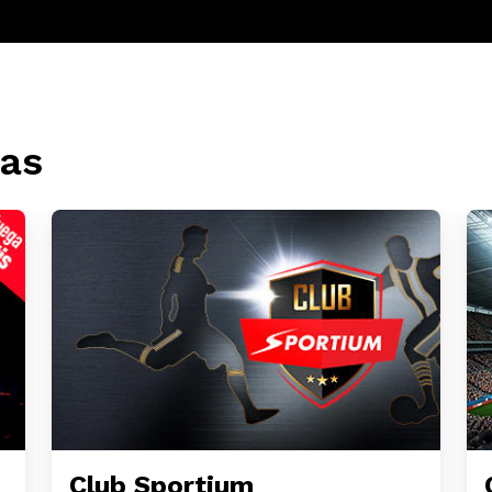
as
Club Sportium