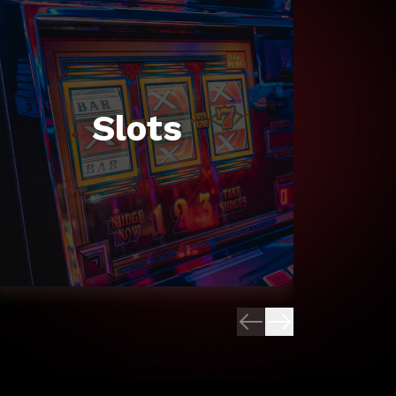
Slots