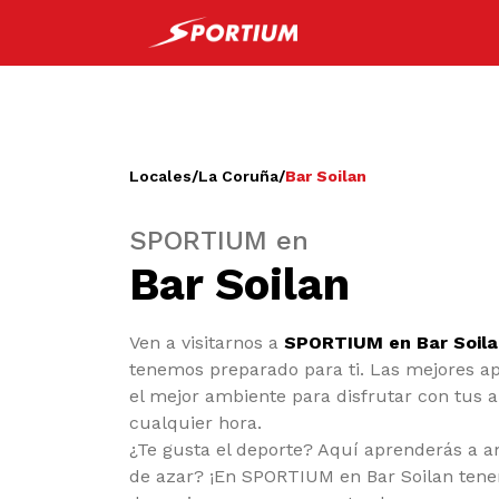
Locales
/
La Coruña
/
Bar Soilan
SPORTIUM en
Bar Soilan
Ven a visitarnos a
SPORTIUM en Bar Soila
tenemos preparado para ti. Las mejores ap
el mejor ambiente para disfrutar con tus a
cualquier hora.
¿Te gusta el deporte? Aquí aprenderás a am
de azar? ¡En SPORTIUM en Bar Soilan ten