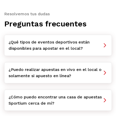
Resolvemos tus dudas
Preguntas frecuentes
¿Qué tipos de eventos deportivos están
disponibles para apostar en el local?
¿Puedo realizar apuestas en vivo en el local o
solamente si apuesto en línea?
¿Cómo puedo encontrar una casa de apuestas
Sportium cerca de mí?