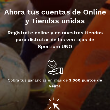
Ahora tus cuentas de Online
y Tiendas unidas
Regístrate online y en nuestras tiendas
para disfrutar de las ventajas de
Sportium UNO
Cobra tus ganancias en más de
3.000 puntos de
venta