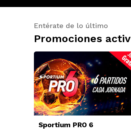
Entérate de lo último
Promociones activ
Sportium PRO 6