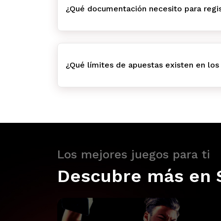
¿Qué documentación necesito para regis
¿Qué límites de apuestas existen en los
Los mejores juegos para ti
Descubre más en 