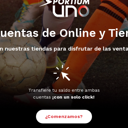
uentas de Online y Ti
en nuestras tiendas para disfrutar de las ven
s
Transfiere tu saldo entre ambas
cuentas
¡con un solo click!
¿Comenzamos?