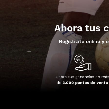
Ahora tus c
Regístrate online y 
Cobra tus ganancias en má
de
3.000 puntos de venta