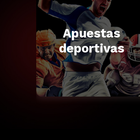
Apuestas
deportivas