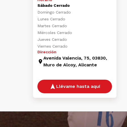
Sábado Cerrado
Domingo Cerrado
Lunes Cerrado
Martes Cerrado
Miércoles Cerrado
Jueves Cerrado
Viernes Cerrado
Dirección
Avenida Valencia, 75, 03830,
Muro de Alcoy, Alicante
Llévame hasta aquí