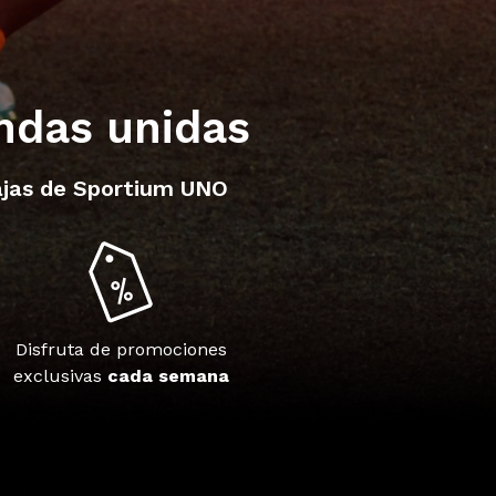
endas unidas
tajas de Sportium UNO
Disfruta de promociones
exclusivas
cada semana