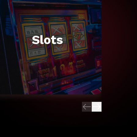
Slots