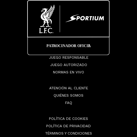
JUEGO RESPONSABLE
JUEGO AUTORIZADO
NORMAS EN VIVO
ATENCIÓN AL CLIENTE
QUIÉNES SOMOS
FAQ
POLÍTICA DE COOKIES
POLÍTICA DE PRIVACIDAD
TÉRMINOS Y CONDICIONES