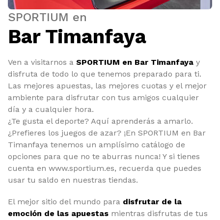
SPORTIUM en
Bar Timanfaya
Ven a visitarnos a
SPORTIUM en Bar Timanfaya
y
disfruta de todo lo que tenemos preparado para ti.
Las mejores apuestas, las mejores cuotas y el mejor
ambiente para disfrutar con tus amigos cualquier
día y a cualquier hora.
¿Te gusta el deporte? Aquí aprenderás a amarlo.
¿Prefieres los juegos de azar? ¡En SPORTIUM en Bar
Timanfaya tenemos un amplísimo catálogo de
opciones para que no te aburras nunca! Y si tienes
cuenta en www.sportium.es, recuerda que puedes
usar tu saldo en nuestras tiendas.
El mejor sitio del mundo para
disfrutar de la
emoción de las apuestas
mientras disfrutas de tus