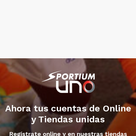
Ahora tus cuentas de Online
y Tiendas unidas
Regístrate online y en nuestras tiendas