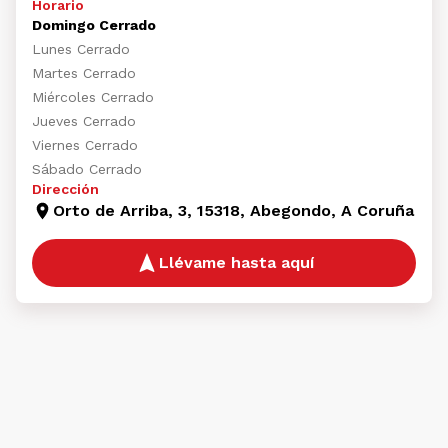
Horario
Domingo Cerrado
Lunes Cerrado
Martes Cerrado
Miércoles Cerrado
Jueves Cerrado
Viernes Cerrado
Sábado Cerrado
Dirección
Orto de Arriba, 3, 15318, Abegondo, A Coruña
Llévame hasta aquí