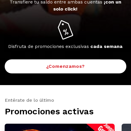
Transfiere tu saldo entre ambas cuentas
¡con un
solo click!
Disfruta de promociones exclusivas
cada semana
¿Comenzamos?
Entérate de lo último
Promociones activas