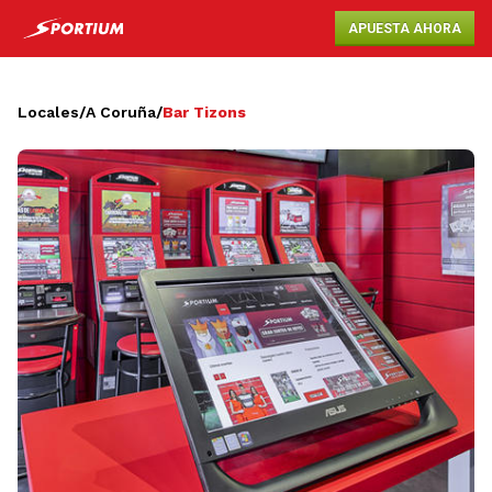
APUESTA AHORA
Locales
/
A Coruña
/
Bar Tizons