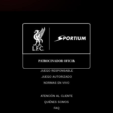
JUEGO RESPONSABLE
JUEGO AUTORIZADO
NORMAS EN VIVO
ATENCIÓN AL CLIENTE
QUIÉNES SOMOS
FAQ