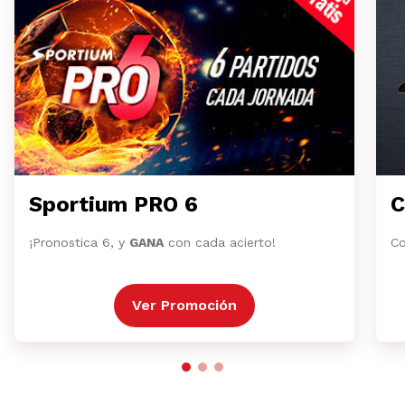
Sportium PRO 6
C
¡Pronostica 6, y
GANA
con cada acierto!
Co
Ver Promoción