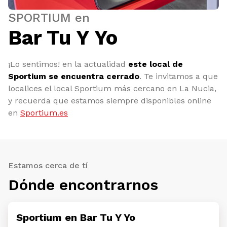
SPORTIUM en
Bar Tu Y Yo
¡Lo sentimos! en la actualidad
este local de
Sportium se encuentra cerrado
. Te invitamos a que
localices el local Sportium más cercano en La Nucia,
y recuerda que estamos siempre disponibles online
en
Sportium.es
Estamos cerca de tí
Dónde encontrarnos
Sportium en Bar Tu Y Yo