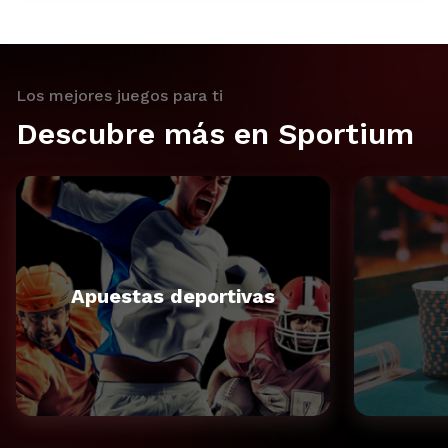
Los mejores juegos para ti
Descubre más en Sportium
Apuestas deportivas