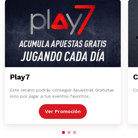
Play7
C
Este verano podrás conseguir Apuestras Gratuitas
Co
solo por jugar a tus eventos favoritos.
Ver Promoción