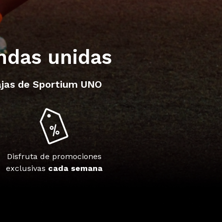
endas unidas
tajas de Sportium UNO
Disfruta de promociones
exclusivas
cada semana