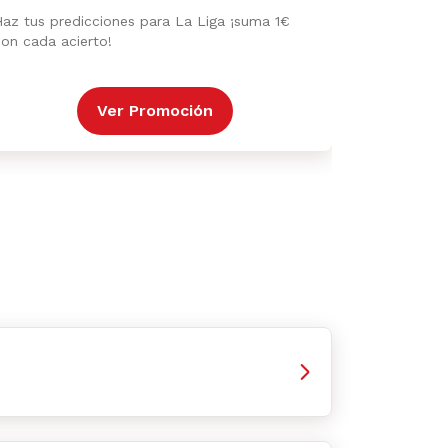
Haz tus predicciones para La Liga ¡suma 1€
con cada acierto!
Ver Promoción