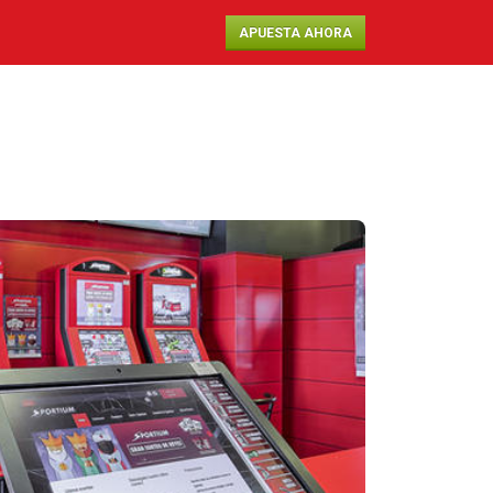
APUESTA AHORA