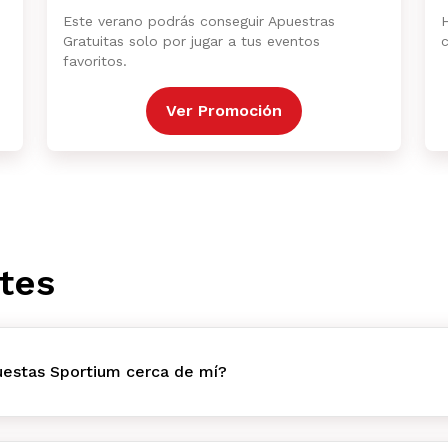
Este verano podrás conseguir Apuestras
Gratuitas solo por jugar a tus eventos
favoritos.
Ver Promoción
tes
estas Sportium cerca de mí?