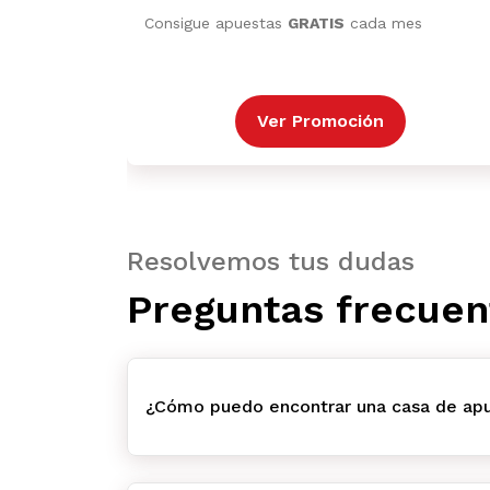
Consigue apuestas
GRATIS
cada mes
Ver Promoción
Resolvemos tus dudas
Preguntas frecuen
¿Cómo puedo encontrar una casa de apu