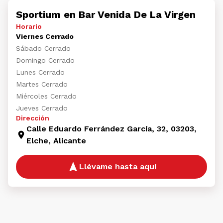
Sportium en Bar Venida De La Virgen
Horario
Viernes Cerrado
Sábado Cerrado
Domingo Cerrado
Lunes Cerrado
Martes Cerrado
Miércoles Cerrado
Jueves Cerrado
Dirección
Calle Eduardo Ferrández García, 32, 03203,
Elche, Alicante
Llévame hasta aquí