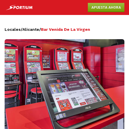
APUESTA AHORA
Locales
/
Alicante
/
Bar Venida De La Virgen