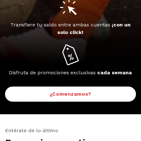
Transfiere tu saldo entre ambas cuentas
¡con un
solo click!
Disfruta de promociones exclusivas
cada semana
¿Comenzamos?
Entérate de lo último